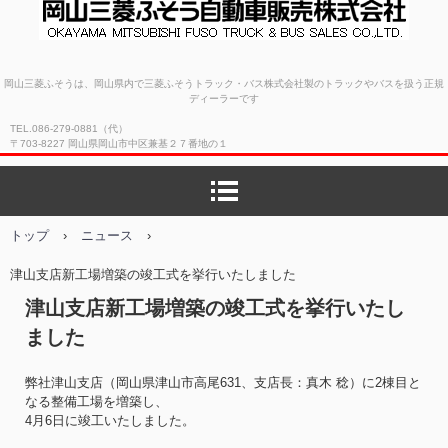
岡山三菱ふそう自動車販売
岡山三菱ふそうは、岡山県内で三菱ふそうトラック・バス株式会社製のトラックやバスを扱う正規
ディーラーです
株式会社
TEL.086-279-0881（代）
〒703-8227 岡山県岡山市中区兼基２７番地の１
トップ
›
ニュース
›
津山支店新工場増築の竣工式を挙行いたしました
津山支店新工場増築の竣工式を挙行いたし
ました
弊社津山支店（岡山県津山市高尾631、支店長：真木 稔）に2棟目と
なる整備工場を増築し、
4月6日に竣工いたしました。