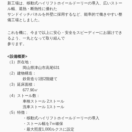
新工場は、移動式ハイリフトホイールドーリーの導入、広いストー
ル幅、遮熱・断熱性に優れた
サンドイッチパネルを外壁に採用するなど、能率的で働きやすい整
備工場としました。
これを機に、今まで以上に安心・安全をスピーディーにお届けでき
るよう、一丸となって取り組んで
参ります。
<設備概要>
（1）所在地：
岡山県津山市高尾631
（2）建物構造：
鉄骨造り1部2階建て
（3）延床面積：
677.90㎡
（4）ストール数：
車検ストール 2ストール
洗車ストール 1ストール
（5）特徴：
・移動式ハイリフトホイールドーリーの導入
・ストール幅を7ｍ確保
・最大照度1,000ルクスに設定